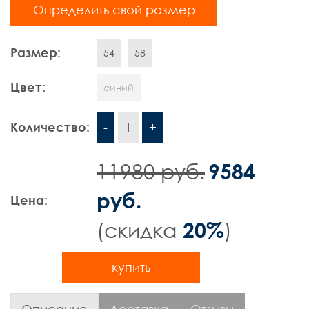
Определить свой размер
Шорты
Размер:
Контакты
54
58
Цвет:
синий
Количество:
-
1
+
11980 руб.
9584
руб.
Цена:
(cкидка
)
20%
купить
Описание
Доставка
Отзывы