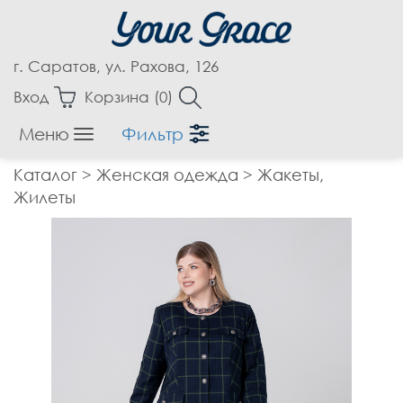
г. Саратов, ул. Рахова, 126
Вход
Корзина (
0
)
Меню
Фильтр
Женская одежда
Каталог
>
Женская одежда
>
Жакеты,
Аксессуары
Жилеты
Блузки
Бриджи
Брюки
Верхняя одежда
Джемпера
Джинсы
Жакеты, Жилеты
Капри
Кардиганы