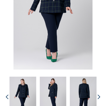
Комплекты
Легинсы
Лосины
Пиджаки
Платья, Сарафаны
Поло
Пуловеры, Водолазки
Рубашки
Спортивная одежда
Толстовки
Топы
Туники
Футболки
Шарф
Шарфы
Юбки