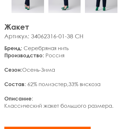
Мужская одежда
Брюки
Верхняя одежда
Жакет
Джемпера, Жилеты
Джинсы, Слаксы
Артикул: 34062316-01-38 СН
Жакеты, Жилеты
Бренд:
Серебряная нить
Кардиганы
Производство:
Россия
Нижнее белье
Пиджаки
Сезон:
Осень-Зима
Поло
Пуловеры, Водолазки
Состав
: 62% полиэстер,33% вискоза
Ремни
Рубашки
Описание
:
Спортивная одежда
Классический жакет большого размера.
Толстовки
Футболки
Шарфы