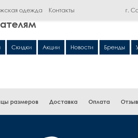
жская одежда
Контакты
г. С
пателям
и
Скидки
Акции
Новости
Бренды
ицы размеров
Доставка
Оплата
Отзы