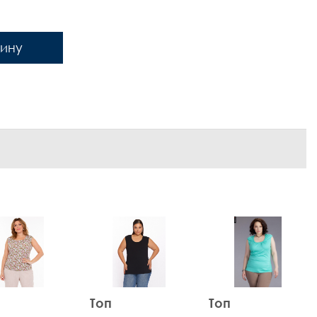
зину
Топ
Топ