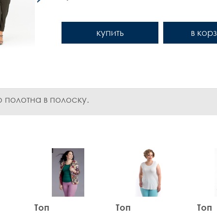
купить
в кор
 полотна в полоску.
Топ
Топ
Топ