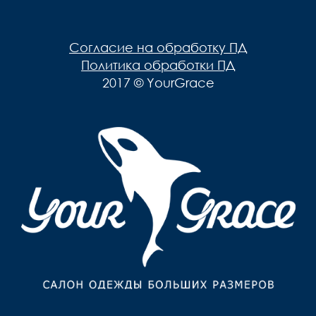
Мужская одежда
Брюки
Верхняя одежда
Согласие на обработку ПД
Джемпера, Жилеты
Политика обработки ПД
2017 © YourGrace
Джинсы, Слаксы
Жакеты, Жилеты
Кардиганы
Нижнее белье
Пиджаки
Поло
Пуловеры, Водолазки
Ремни
Рубашки
Спортивная одежда
Толстовки
Футболки
Шарфы