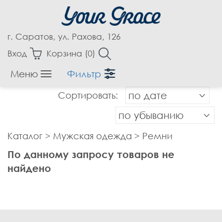
г. Саратов, ул. Рахова, 126
Вход
Корзина (
0
)
Меню
Фильтр
Женская одежда
Сортировать:
по дате
Аксессуары
Блузки
по убыванию
Бриджи
Каталог
>
Мужская одежда
>
Ремни
Брюки
По данному запросу товаров не
Верхняя одежда
найдено
Джемпера
Джинсы
Жакеты, Жилеты
Капри
Кардиганы