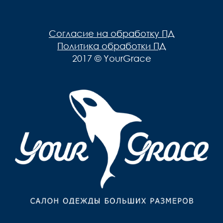
Мужская одежда
Брюки
Верхняя одежда
Согласие на обработку ПД
Джемпера, Жилеты
Политика обработки ПД
2017 © YourGrace
Джинсы, Слаксы
Жакеты, Жилеты
Кардиганы
Нижнее белье
Пиджаки
Поло
Пуловеры, Водолазки
Ремни
Рубашки
Спортивная одежда
Толстовки
Футболки
Шарфы