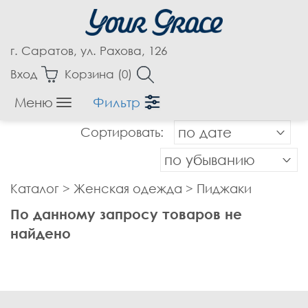
г. Саратов, ул. Рахова, 126
Вход
Корзина (
0
)
Меню
Фильтр
Женская одежда
Сортировать:
по дате
Аксессуары
Блузки
по убыванию
Бриджи
Каталог
>
Женская одежда
>
Пиджаки
Брюки
По данному запросу товаров не
Верхняя одежда
найдено
Джемпера
Джинсы
Жакеты, Жилеты
Капри
Кардиганы