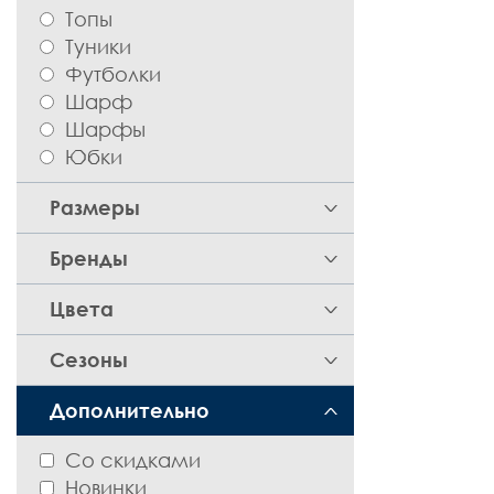
Топы
Туники
Футболки
Шарф
Шарфы
Юбки
Размеры
116
Бренды
140
Галион
Цвета
144
148
серый
Сезоны
т. серый
Весна-Лето
Дополнительно
Осень-Зима
Со скидками
Новинки