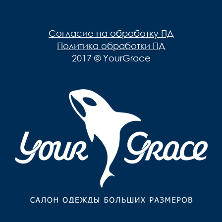
Мужская одежда
Брюки
Верхняя одежда
Согласие на обработку ПД
Джемпера, Жилеты
Политика обработки ПД
2017 © YourGrace
Джинсы, Слаксы
Жакеты, Жилеты
Кардиганы
Нижнее белье
Пиджаки
Поло
Пуловеры, Водолазки
Ремни
Рубашки
Спортивная одежда
Толстовки
Футболки
Шарфы