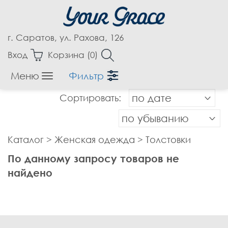
г. Саратов, ул. Рахова, 126
Вход
Корзина (
0
)
Меню
Фильтр
Женская одежда
Сортировать:
по дате
Аксессуары
Блузки
по убыванию
Бриджи
Каталог
>
Женская одежда
>
Толстовки
Брюки
По данному запросу товаров не
Верхняя одежда
найдено
Джемпера
Джинсы
Жакеты, Жилеты
Капри
Кардиганы