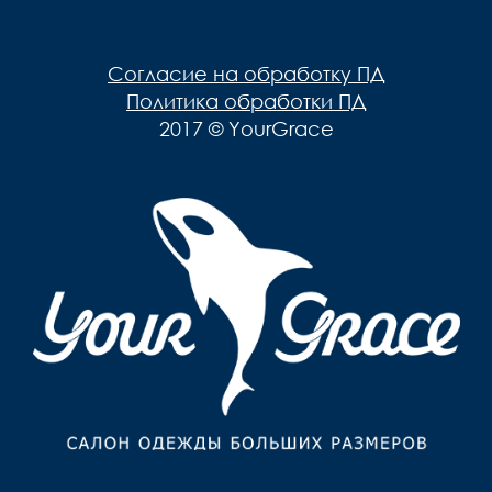
Мужская одежда
Брюки
Верхняя одежда
Согласие на обработку ПД
Джемпера, Жилеты
Политика обработки ПД
2017 © YourGrace
Джинсы, Слаксы
Жакеты, Жилеты
Кардиганы
Нижнее белье
Пиджаки
Поло
Пуловеры, Водолазки
Ремни
Рубашки
Спортивная одежда
Толстовки
Футболки
Шарфы