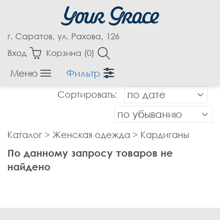
г. Саратов, ул. Рахова, 126
Вход
Корзина (
0
)
Меню
Фильтр
Женская одежда
Сортировать:
по дате
Аксессуары
Блузки
по убыванию
Бриджи
Каталог
>
Женская одежда
>
Кардиганы
Брюки
По данному запросу товаров не
Верхняя одежда
найдено
Джемпера
Джинсы
Жакеты, Жилеты
Капри
Кардиганы