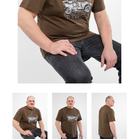
Комплекты
Легинсы
Лосины
Пиджаки
Платья, Сарафаны
Поло
Пуловеры, Водолазки
Рубашки
Спортивная одежда
Толстовки
Топы
Туники
Футболки
Шарф
Шарфы
Юбки