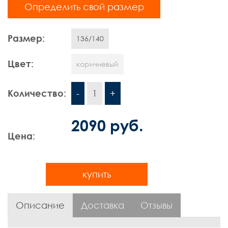
Определить свой размер
Шорты
Размер:
Контакты
136/140
Цвет:
коричневый
Количество:
-
1
+
2090 руб.
Цена:
купить
Описание
Доставка
Отзывы