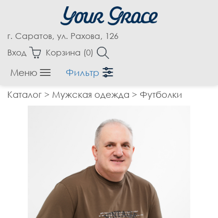
г. Саратов, ул. Рахова, 126
Вход
Корзина (
0
)
Меню
Фильтр
Женская одежда
Каталог
>
Мужская одежда
>
Футболки
Аксессуары
Блузки
Бриджи
Брюки
Верхняя одежда
Джемпера
Джинсы
Жакеты, Жилеты
Капри
Кардиганы