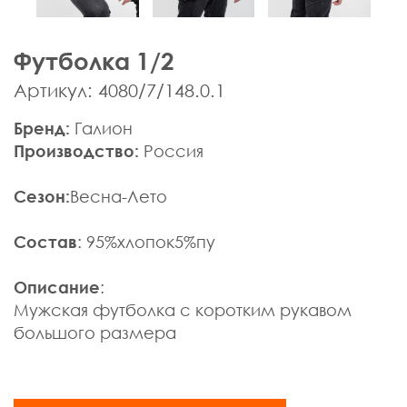
Мужская одежда
Брюки
Футболка 1/2
Верхняя одежда
Джемпера, Жилеты
Артикул: 4080/7/148.0.1
Джинсы, Слаксы
Бренд:
Галион
Жакеты, Жилеты
Производство:
Россия
Кардиганы
Нижнее белье
Сезон:
Весна-Лето
Пиджаки
Поло
Состав
: 95%хлопок5%пу
Пуловеры, Водолазки
Ремни
Описание
:
Рубашки
Мужская футболка с коротким рукавом
Спортивная одежда
большого размера
Толстовки
Футболки
Шарфы