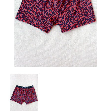
Комплекты
Легинсы
Лосины
Пиджаки
Платья, Сарафаны
Поло
Пуловеры, Водолазки
Рубашки
Спортивная одежда
Толстовки
Топы
Туники
Футболки
Шарф
Шарфы
Юбки