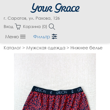
г. Саратов, ул. Рахова, 126
Вход
Корзина (
0
)
Меню
Фильтр
Женская одежда
Каталог
>
Мужская одежда
>
Нижнее белье
Аксессуары
Блузки
Бриджи
Брюки
Верхняя одежда
Джемпера
Джинсы
Жакеты, Жилеты
Капри
Кардиганы