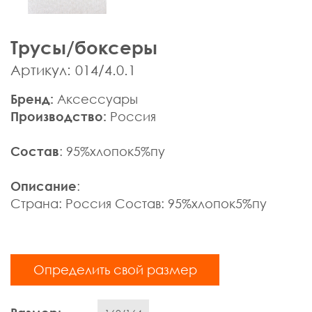
Мужская одежда
Брюки
Трусы/боксеры
Верхняя одежда
Джемпера, Жилеты
Артикул: 014/4.0.1
Джинсы, Слаксы
Бренд:
Аксессуары
Жакеты, Жилеты
Производство:
Россия
Кардиганы
Нижнее белье
Состав
: 95%хлопок5%пу
Пиджаки
Поло
Описание
:
Пуловеры, Водолазки
Страна: Россия Состав: 95%хлопок5%пу
Ремни
Рубашки
Спортивная одежда
Определить свой размер
Толстовки
Футболки
Шарфы