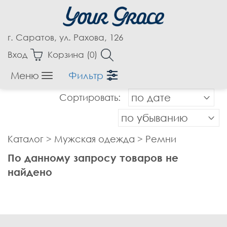
г. Саратов, ул. Рахова, 126
Вход
Корзина (
0
)
Меню
Фильтр
Женская одежда
Сортировать:
по дате
Аксессуары
Блузки
по убыванию
Бриджи
Каталог
>
Мужская одежда
>
Ремни
Брюки
По данному запросу товаров не
Верхняя одежда
найдено
Джемпера
Джинсы
Жакеты, Жилеты
Капри
Кардиганы