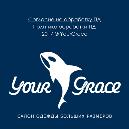
Мужская одежда
Брюки
Верхняя одежда
Согласие на обработку ПД
Джемпера, Жилеты
Политика обработки ПД
2017 © YourGrace
Джинсы, Слаксы
Жакеты, Жилеты
Кардиганы
Нижнее белье
Пиджаки
Поло
Пуловеры, Водолазки
Ремни
Рубашки
Спортивная одежда
Толстовки
Футболки
Шарфы