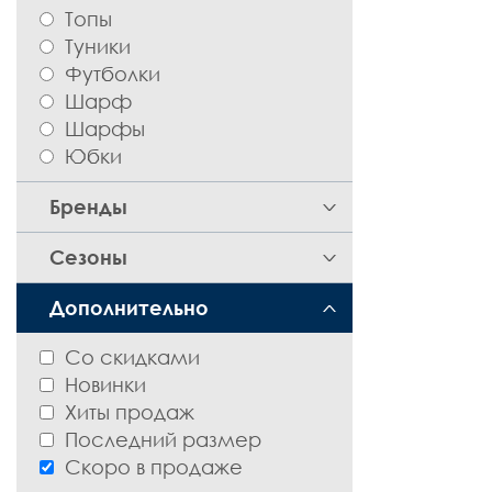
Топы
Туники
Футболки
Шарф
Шарфы
Юбки
Бренды
Авери
Сезоны
Весна-Лето
Дополнительно
Со скидками
Новинки
Хиты продаж
Последний размер
Скоро в продаже