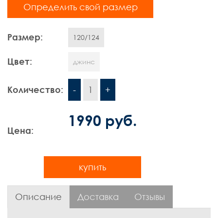
Определить свой размер
Шорты
Размер:
Контакты
120/124
Цвет:
джинс
Количество:
-
1
+
1990 руб.
Цена:
купить
Описание
Доставка
Отзывы