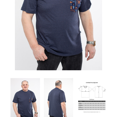
Комплекты
Легинсы
Лосины
Пиджаки
Платья, Сарафаны
Поло
Пуловеры, Водолазки
Рубашки
Спортивная одежда
Толстовки
Топы
Туники
Футболки
Шарф
Шарфы
Юбки