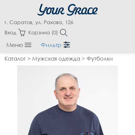
г. Саратов, ул. Рахова, 126
Вход
Корзина (
0
)
Меню
Фильтр
Женская одежда
Каталог
>
Мужская одежда
>
Футболки
Аксессуары
Блузки
Бриджи
Брюки
Верхняя одежда
Джемпера
Джинсы
Жакеты, Жилеты
Капри
Кардиганы