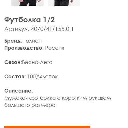
Мужская одежда
Брюки
Футболка 1/2
Верхняя одежда
Джемпера, Жилеты
Артикул: 4070/41/155.0.1
Джинсы, Слаксы
Бренд:
Галион
Жакеты, Жилеты
Производство:
Россия
Кардиганы
Нижнее белье
Сезон:
Весна-Лето
Пиджаки
Поло
Состав
: 100%хлопок
Пуловеры, Водолазки
Ремни
Описание
:
Рубашки
Мужская фотболка с коротким рукавом
Спортивная одежда
большого размера
Толстовки
Футболки
Шарфы