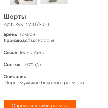
Мужская одежда
Брюки
Шорты
Верхняя одежда
Джемпера, Жилеты
Артикул: 2731/9.0.1
Джинсы, Слаксы
Бренд:
Галион
Жакеты, Жилеты
Производство:
Россия
Кардиганы
Нижнее белье
Сезон:
Весна-Лето
Пиджаки
Поло
Состав
: 100%п/э
Пуловеры, Водолазки
Ремни
Описание
:
Рубашки
Шорты мужские большого размера
Спортивная одежда
Толстовки
Футболки
Определить свой размер
Шарфы