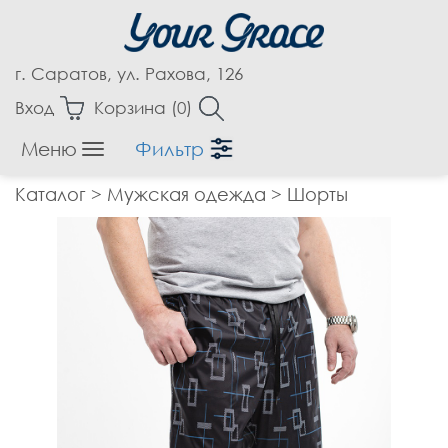
г. Саратов, ул. Рахова, 126
Вход
Корзина (
0
)
Меню
Фильтр
Женская одежда
Каталог
>
Мужская одежда
>
Шорты
Аксессуары
Блузки
Бриджи
Брюки
Верхняя одежда
Джемпера
Джинсы
Жакеты, Жилеты
Капри
Кардиганы