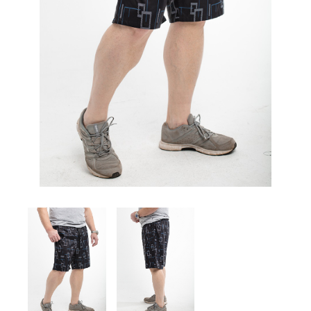
Комплекты
Легинсы
Лосины
Пиджаки
Платья, Сарафаны
Поло
Пуловеры, Водолазки
Рубашки
Спортивная одежда
Толстовки
Топы
Туники
Футболки
Шарф
Шарфы
Юбки