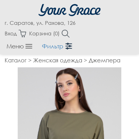
г. Саратов, ул. Рахова, 126
Вход
Корзина (
0
)
Меню
Фильтр
Женская одежда
Каталог
>
Женская одежда
>
Джемпера
Аксессуары
Блузки
Бриджи
Брюки
Верхняя одежда
Джемпера
Джинсы
Жакеты, Жилеты
Капри
Кардиганы