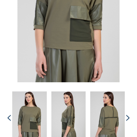
Комплекты
Легинсы
Лосины
Пиджаки
Платья, Сарафаны
Поло
Пуловеры, Водолазки
Рубашки
Спортивная одежда
Толстовки
Топы
Туники
Футболки
Шарф
Шарфы
Юбки