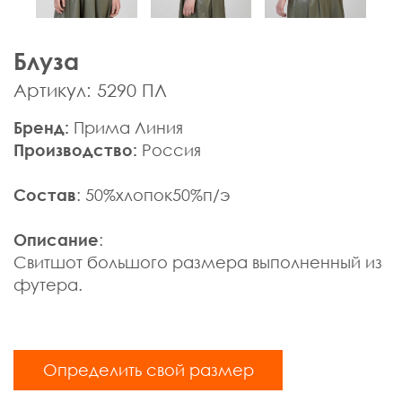
Мужская одежда
Брюки
Блуза
Верхняя одежда
Джемпера, Жилеты
Артикул: 5290 ПЛ
Джинсы, Слаксы
Бренд:
Прима Линия
Жакеты, Жилеты
Производство:
Россия
Кардиганы
Нижнее белье
Состав
: 50%хлопок50%п/э
Пиджаки
Поло
Описание
:
Пуловеры, Водолазки
Свитшот большого размера выполненный из
Ремни
футера.
Рубашки
Спортивная одежда
Толстовки
Определить свой размер
Футболки
Шарфы