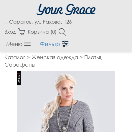
г. Саратов, ул. Рахова, 126
Вход
Корзина (
0
)
Меню
Фильтр
Женская одежда
Каталог
>
Женская одежда
>
Платья,
Аксессуары
Сарафаны
Блузки
Бриджи
Брюки
Верхняя одежда
Джемпера
Джинсы
Жакеты, Жилеты
Капри
Кардиганы