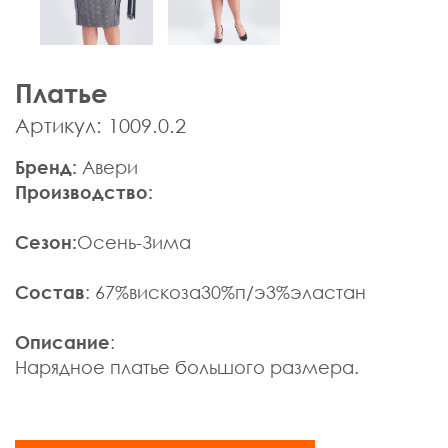
Мужская одежда
Брюки
Верхняя одежда
Платье
Джемпера, Жилеты
Джинсы, Слаксы
Артикул: 1009.0.2
Жакеты, Жилеты
Бренд:
Авери
Кардиганы
Производство:
Нижнее белье
Пиджаки
Сезон:
Осень-Зима
Поло
Пуловеры, Водолазки
Состав
: 67%вискоза30%п/э3%эластан
Ремни
Рубашки
Описание
:
Спортивная одежда
Нарядное платье большого размера.
Толстовки
Футболки
Шарфы