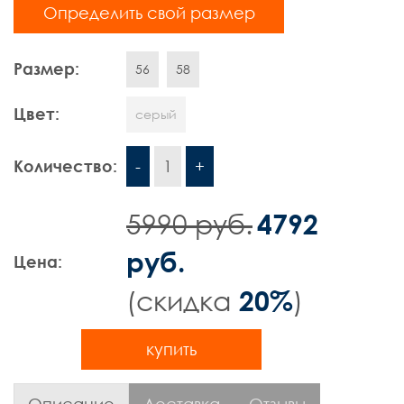
Определить свой размер
Шорты
Размер:
Контакты
56
58
Цвет:
серый
Количество:
-
1
+
5990 руб.
4792
руб.
Цена:
(cкидка
)
20%
купить