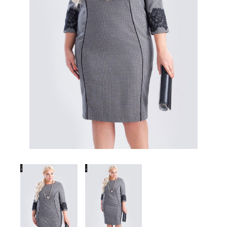
Комплекты
Легинсы
Лосины
Пиджаки
Платья, Сарафаны
Поло
Пуловеры, Водолазки
Рубашки
Спортивная одежда
Толстовки
Топы
Туники
Футболки
Шарф
Шарфы
Юбки