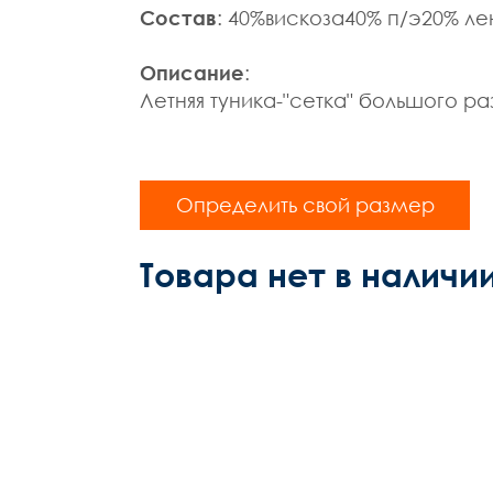
Состав
: 40%вискоза40% п/э20% ле
Описание
:
Летняя туника-"сетка" большого р
Определить свой размер
Товара нет в наличи