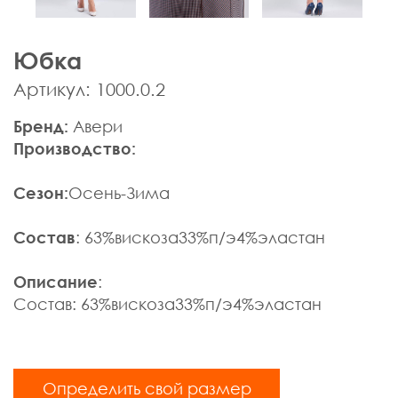
Мужская одежда
Брюки
Юбка
Верхняя одежда
Джемпера, Жилеты
Артикул: 1000.0.2
Джинсы, Слаксы
Бренд:
Авери
Жакеты, Жилеты
Производство:
Кардиганы
Нижнее белье
Сезон:
Осень-Зима
Пиджаки
Поло
Состав
: 63%вискоза33%п/э4%эластан
Пуловеры, Водолазки
Ремни
Описание
:
Рубашки
Состав: 63%вискоза33%п/э4%эластан
Спортивная одежда
Толстовки
Футболки
Определить свой размер
Шарфы