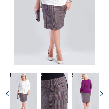
Комплекты
Легинсы
Лосины
Пиджаки
Платья, Сарафаны
Поло
Пуловеры, Водолазки
Рубашки
Спортивная одежда
Толстовки
Топы
Туники
Футболки
Шарф
Шарфы
Юбки