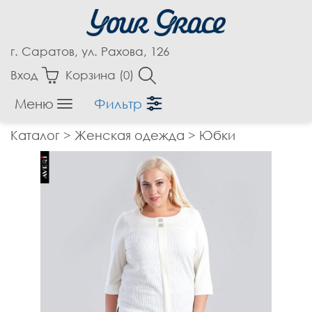
г. Саратов, ул. Рахова, 126
Вход
Корзина (
0
)
Меню
Фильтр
Женская одежда
Каталог
>
Женская одежда
>
Юбки
Аксессуары
Блузки
Бриджи
Брюки
Верхняя одежда
Джемпера
Джинсы
Жакеты, Жилеты
Капри
Кардиганы